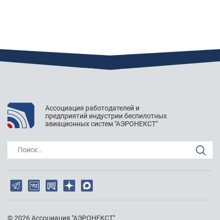
"АЭРОНЕКСТ" приступил к практической апробации
технологий идентификации
Павлов Михаил Фёдорович
: неохотно соглашусь с
Бобряковым, не все участники воздушного движения
будут подключены к автоматической системе управления
полетами + вероятный отказ систем. Охота нажать кнопку
Ассоциация работодателей и
и забыть о дроне, но в...
предприятий индустрии беспилотных
авиационных систем "АЭРОНЕКСТ"
Поиск..
"АЭРОНЕКСТ" приступил к практической апробации
технологий идентификации
Бобряков Валерий Григорьевич
: Коллеги! ПАК FLYRF
ПРЕДУПРЕДИЛ по LORE об опасности. Разработчики БВС!
© 2026 Ассоциация "АЭРОНЕКСТ"