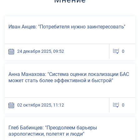
развития
ТЕХНОПРОМ-2026
Иван Анцев: "Потребителя нужно заинтересовать"
08 сентября 2026 - 10
сентября 2026
Москва
24 декабря 2025, 09:52
0
III Международный
конгресс и выставка
«ТЕХНОЛОГИИ»
Анна Манахова: "Система оценки локализации БАС
может стать более эффективной и быстрой"
17 сентября 2026
Москва
02 октября 2025, 11:12
0
Стратегический форум
гражданской авиации -
2026
Глеб Бабинцев: "Преодолеем барьеры
аэрологистики, полетят и люди"