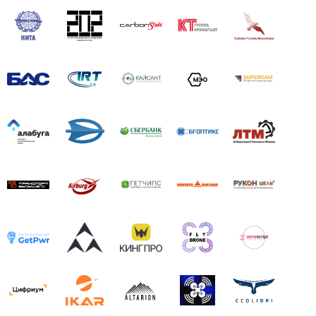
"АЭРОНЕКСТ" приступил к практической апробации
технологий идентификации
Бабинцев Глеб Владимирович
: Уважаемый Валерий
Григорьевич, ключевое в первом вопросе - автономность
полета, ведь связь между бортом и землей имеет
ограничения по дальности, но даже на ближней дистанции
может быть нарушена, что р...
"АЭРОНЕКСТ" приступил к практической апробации
технологий идентификации
Бобряков Валерий Григорьевич
: Легко. ПАК Flyrf по
каналу LORA передает предупреждение каждому пилоту
на НСУ.Важнее другое: Предупреждение передается на
экран пилота ПВС. Автоматическое уклонение БВС
недопустимо во всех случаях. Ав...