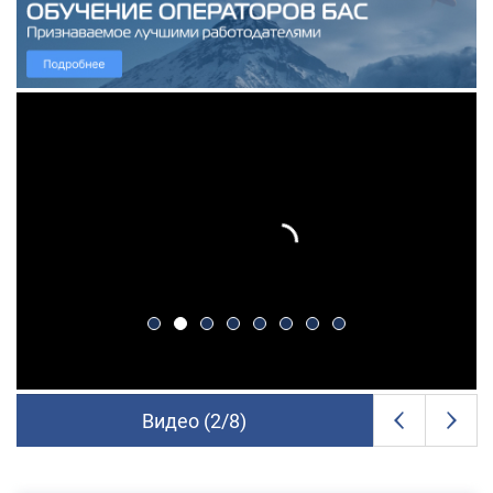
Видео (
2
/
8
)