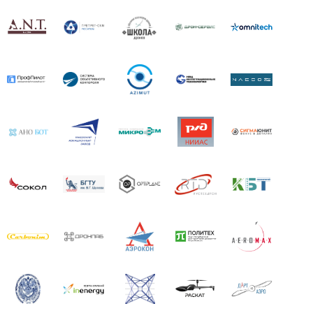
"АЭРОНЕКСТ" приступил к практической апробации
технологий идентификации
Бабинцев Глеб Владимирович
: Расскажите, пожалуйста,
уважаемый Валерий Григорьевич, Как ПАК Flyrf
предотвратит столкновение двух автономно летящих
БВС?
"АЭРОНЕКСТ" приступил к практической апробации
технологий идентификации
Бобряков Валерий Григорьевич
: Принят и реалиуется
протокол передачи данных о БВС в СППИ всеми