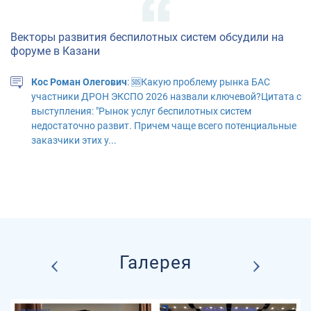
Векторы развития беспилотных систем обсудили на
форуме в Казани
Кос Роман Олегович
: 🆘Какую проблему рынка БАС
участники ДРОН ЭКСПО 2026 назвали ключевой?Цитата с
выступления: "Рынок услуг беспилотных систем
недостаточно развит. Причем чаще всего потенциальные
заказчики этих у...
"АЭРОНЕКСТ" приступил к практической апробации
технологий идентификации
Галерея
Павлов Михаил Фёдорович
: неохотно соглашусь с
Бобряковым, не все участники воздушного движения
будут подключены к автоматической системе управления
полетами + вероятный отказ систем. Охота нажать кнопку