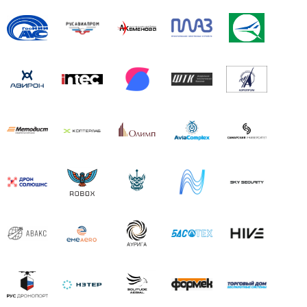
разработчиками бортовых средств идентификации БВС.
Выделены деньги. Здесь и определятся хорошие и плохие
поставщики информации. Лишние п...
Без долгих ожиданий. Что нужно для быстрого взлета
БВС с 1 марта 2024 года
Бобряков Валерий Григорьевич
: Добрый день! Так что же
нужно для быстрого взлета с 1 марта 2025г.?С уважением,
Flyrf
Без долгих ожиданий. Что нужно для быстрого взлета
БВС с 1 марта 2024 года