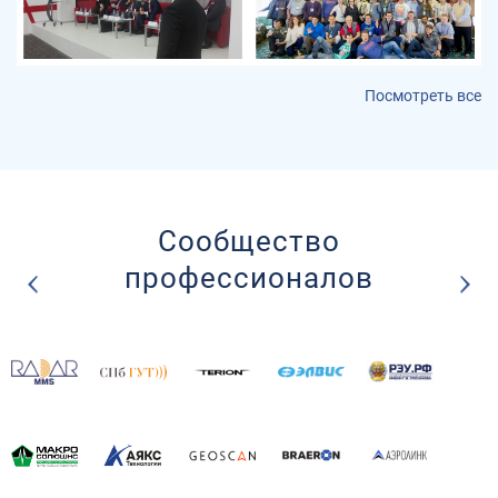
Бабинцев Глеб Владимирович
: Я снова повторю вопрос
про уклонение двух БВС, которые оказались рядом, но без
связи с землей: Как же им не столкнуться, если
автоматическое недопустимо?
Посмотреть все
"АЭРОНЕКСТ" приступил к практической апробации
Сообщество
технологий идентификации
профессионалов
Бобряков Валерий Григорьевич
: Мы передаем НА БОРТ
(трекер) БВС предупреждение по LORE. БВС должен
реагировать на это ИСКЛЮЧЕНИЕМ маневра перед ПВС.
Автоматическое УКЛОНЕНИЕ в авиации недопустимо.
ИКАО. Баденское озеро. Внутри роя ...