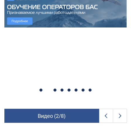
Видео (
2
/
8
)