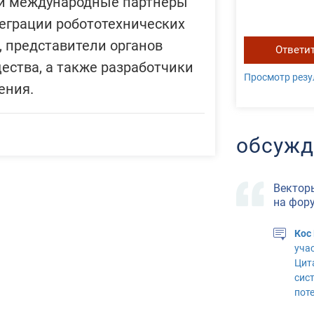
е и международные партнёры
теграции робототехнических
 представители органов
Ответи
щества, а также разработчики
Просмотр резу
ения.
обсужд
Вектор
на фор
Кос
уча
Цит
сис
пот