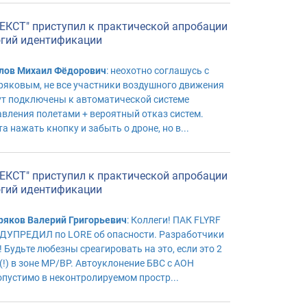
ЕКСТ" приступил к практической апробации
огий идентификации
лов Михаил Фёдорович
: неохотно соглашусь с
ряковым, не все участники воздушного движения
ут подключены к автоматической системе
авления полетами + вероятный отказ систем.
а нажать кнопку и забыть о дроне, но в...
ЕКСТ" приступил к практической апробации
огий идентификации
ряков Валерий Григорьевич
: Коллеги! ПАК FLYRF
ДУПРЕДИЛ по LORE об опасности. Разработчики
! Будьте любезны среагировать на это, если это 2
(!) в зоне МР/ВР. Автоуклонение БВС с АОН
опустимо в неконтролируемом простр...