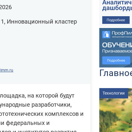
2026
, 1, Инновационный кластер
Главно
rimm.ru
Технологии
ощадка, на которой будут
ународные разработчики,
ототехнических комплексов и
ли федеральных и