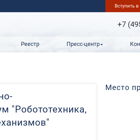
Вступить 
+7 (49
Реестр
Пресс-центр
Кон
Место п
но-
м "Робототехника,
еханизмов"