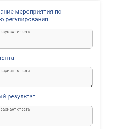
ание мероприятия по
ю регулирования
мента
й результат