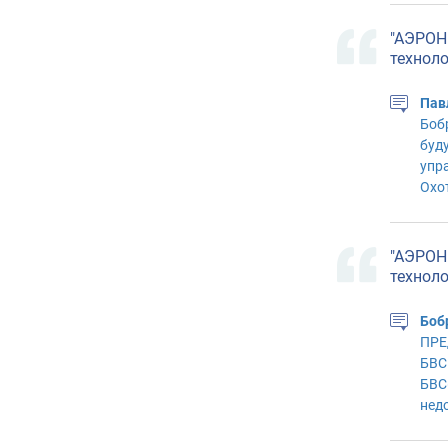
"АЭРОН
технол
Пав
Боб
буд
упр
Охот
"АЭРОН
технол
Боб
ПРЕ
БВС
БВС
нед