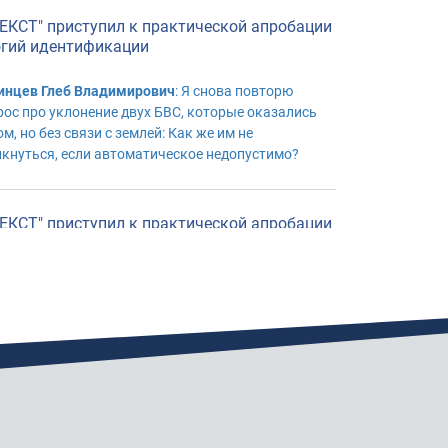
ЕКСТ" приступил к практической апробации
огий идентификации
инцев Глеб Владимирович
: Я снова повторю
рос про уклонение двух БВС, которые оказались
м, но без связи с землей: Как же им не
лкнуться, если автоматическое недопустимо?
ЕКСТ" приступил к практической апробации
огий идентификации
ряков Валерий Григорьевич
: Мы передаем НА
Т (трекер) БВС предупреждение по LORE. БВС
жен реагировать на это ИСКЛЮЧЕНИЕМ маневра
ед ПВС. Автоматическое УКЛОНЕНИЕ в авиации
пустимо. ИКАО. Баденское озеро. Внутри роя ...
ЕКСТ" приступил к практической апробации