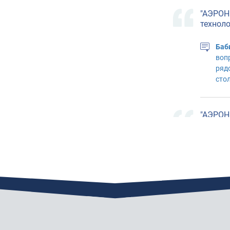
"АЭРОН
технол
Баб
воп
рядо
сто
"АЭРОН
технол
Боб
БОР
дол
пер
недо
"АЭРОН