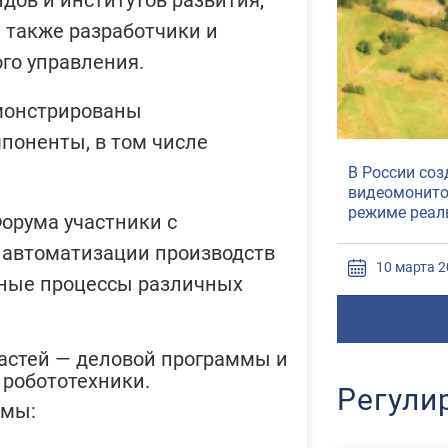
дов и институтов развития,
а также разработчики и
го управления.
емонстрированы
поненты, в том числе
В России создали первый комплек
видеомониторинга пожарной обста
режиме реального времени
Форума участники с
 автоматизации производств
10 марта 2025, 16:20
нные процессы различных
частей — деловой программы и
 робототехники.
Регули
ммы: