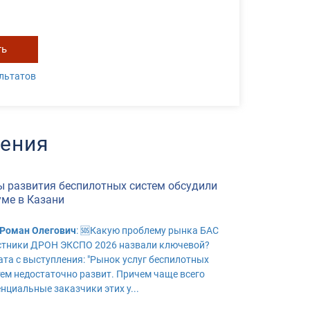
ть
льтатов
ения
ы развития беспилотных систем обсудили
уме в Казани
 Роман Олегович
: 🆘Какую проблему рынка БАС
стники ДРОН ЭКСПО 2026 назвали ключевой?
ата с выступления: "Рынок услуг беспилотных
тем недостаточно развит. Причем чаще всего
енциальные заказчики этих у...