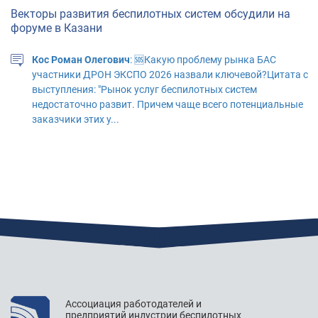
Векторы развития беспилотных систем обсудили на
форуме в Казани
Кос Роман Олегович
: 🆘Какую проблему рынка БАС
участники ДРОН ЭКСПО 2026 назвали ключевой?Цитата с
выступления: "Рынок услуг беспилотных систем
недостаточно развит. Причем чаще всего потенциальные
заказчики этих у...
"АЭРОНЕКСТ" приступил к практической апробации
технологий идентификации
Павлов Михаил Фёдорович
: неохотно соглашусь с
Бобряковым, не все участники воздушного движения
будут подключены к автоматической системе управления
полетами + вероятный отказ систем. Охота нажать кнопку
Ассоциация работодателей и
и забыть о дроне, но в...
предприятий индустрии беспилотных