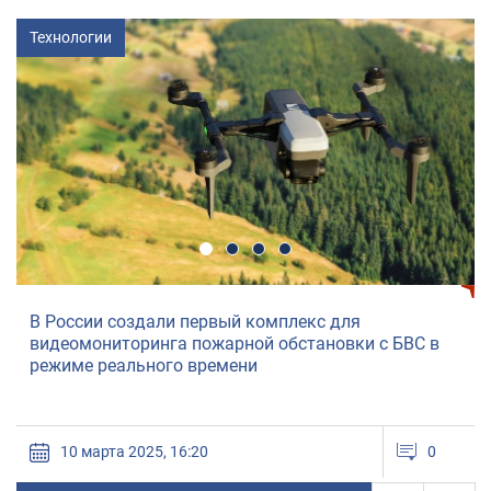
Новости
комплекс для
В учебных классах смогут про
ой обстановки с БВС в
занятия по беспилотникам с 
и
полигона
0
07 марта 2025, 13:00