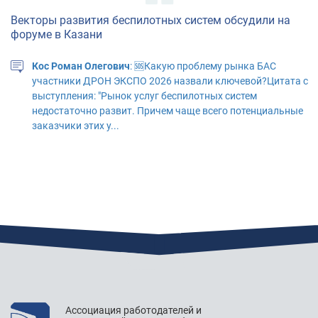
Векторы развития беспилотных систем обсудили на
форуме в Казани
Кос Роман Олегович
: 🆘Какую проблему рынка БАС
участники ДРОН ЭКСПО 2026 назвали ключевой?Цитата с
выступления: "Рынок услуг беспилотных систем
недостаточно развит. Причем чаще всего потенциальные
заказчики этих у...
"АЭРОНЕКСТ" приступил к практической апробации
технологий идентификации
Павлов Михаил Фёдорович
: неохотно соглашусь с
Бобряковым, не все участники воздушного движения
будут подключены к автоматической системе управления
полетами + вероятный отказ систем. Охота нажать кнопку
Ассоциация работодателей и
и забыть о дроне, но в...