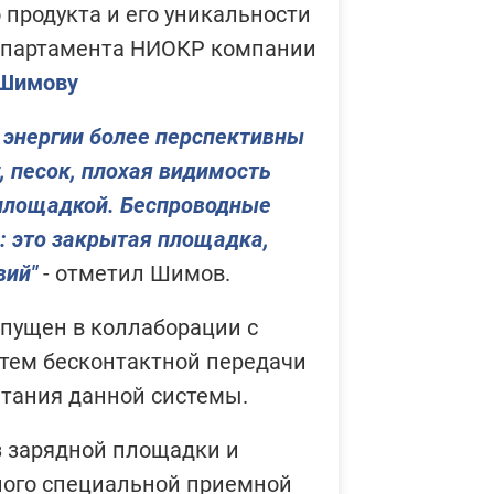
 продукта и его уникальности
технол
департамента НИОКР компании
Боб
 Шимову
про
раз
 энергии более перспективны
БВС
и п
, песок, плохая видимость
 площадкой. Беспроводные
: это закрытая площадка,
Без до
взлета 
вий"
- отметил Шимов.
Боб
апущен в коллаборации с
же 
уваж
тем бесконтактной передачи
ытания данной системы.
Без до
з зарядной площадки и
взлета 
ного специальной приемной