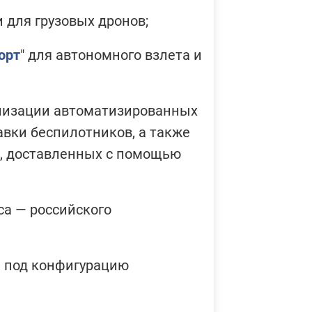
 для грузовых дронов;
"АЭРОН
технол
орт
" для автономного взлета и
Боб
кан
пил
низации автоматизированных
пер
укл
авки беспилотников, а также
в, доставленных с помощью
"АЭРОН
технол
са — российского
Баб
пож
ПАК
лет
 под конфигурацию
"АЭРОН