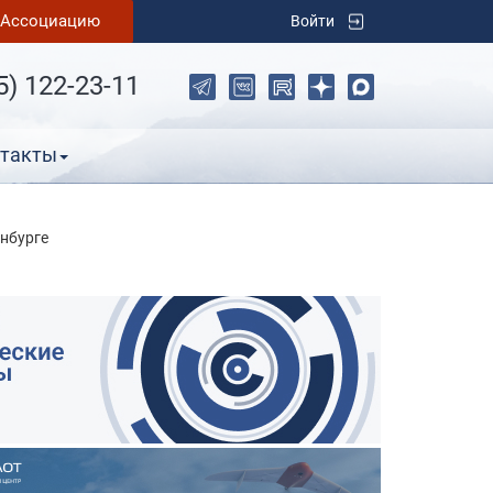
в Ассоциацию
Войти
5) 122-23-11
такты
нбурге