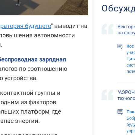
Обсужд
оратория будущего
" выводит на
Вектор
на фор
 повышения автономности
.
Кос
уча
беспроводная зарядная
Цит
сис
алогов по соотношению
пот
 устройства.
"АЭРОН
контактной группы и
технол
 одним из факторов
льших платформ, где
Пав
Боб
апас энергии.
буд
упр