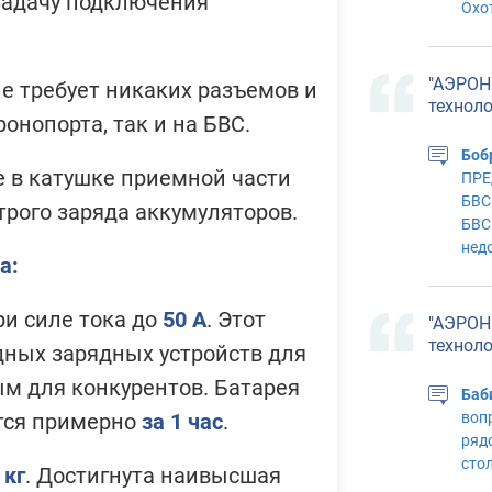
задачу подключения
Охот
"АЭРОН
е требует никаких разъемов и
технол
онопорта, так и на БВС.
Боб
 в катушке приемной части
ПРЕ
БВС
трого заряда аккумуляторов.
БВС
нед
а:
и силе тока до
50 А
. Этот
"АЭРОН
технол
дных зарядных устройств для
м для конкурентов. Батарея
Баб
воп
тся примерно
за 1 час
.
рядо
сто
 кг
. Достигнута наивысшая