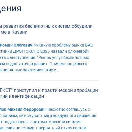
ения
ы развития беспилотных систем обсудили
уме в Казани
 Роман Олегович
: 🆘Какую проблему рынка БАС
стники ДРОН ЭКСПО 2026 назвали ключевой?
ата с выступления: "Рынок услуг беспилотных
тем недостаточно развит. Причем чаще всего
енциальные заказчики этих у...
ЕКСТ" приступил к практической апробации
огий идентификации
лов Михаил Фёдорович
: неохотно соглашусь с
ряковым, не все участники воздушного движения
ут подключены к автоматической системе
авления полетами + вероятный отказ систем.