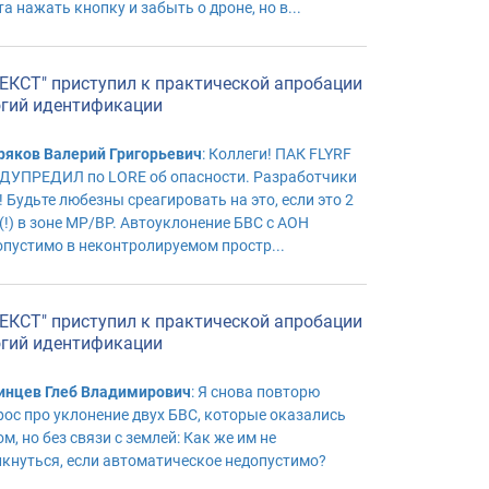
а нажать кнопку и забыть о дроне, но в...
ЕКСТ" приступил к практической апробации
огий идентификации
ряков Валерий Григорьевич
: Коллеги! ПАК FLYRF
ДУПРЕДИЛ по LORE об опасности. Разработчики
! Будьте любезны среагировать на это, если это 2
(!) в зоне МР/ВР. Автоуклонение БВС с АОН
опустимо в неконтролируемом простр...
ЕКСТ" приступил к практической апробации
огий идентификации
инцев Глеб Владимирович
: Я снова повторю
рос про уклонение двух БВС, которые оказались
м, но без связи с землей: Как же им не
лкнуться, если автоматическое недопустимо?