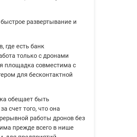
Гив
 быстрое развертывание и
Без до
взлета 
Гив
, где есть банк
ест
абота только с дронами
эфф
иде
ая площадка совместима с
позв
ером для бесконтактной
На фор
безопа
тка обещает быть
а счет того, что она
Боб
сро
рерывной работы дронов без
два
нима прежде всего в нише
авт
пил