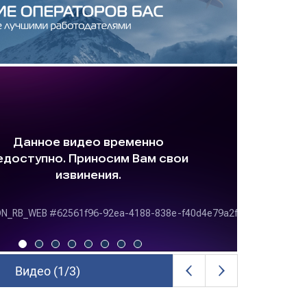
Видео (
2
/
8
)