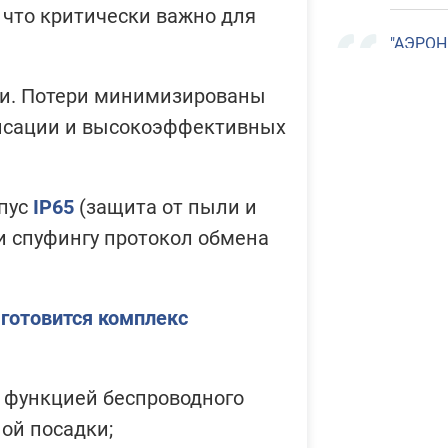
 что критически важно для
"АЭРОН
технол
еи. Потери минимизированы
Боб
енсации и высокоэффективных
БОР
дол
пер
недо
рпус
IP65
(защита от пыли и
и спуфингу протокол обмена
"АЭРОН
технол
готовится комплекс
Баб
Гри
авт
зем
с функцией беспроводного
бли
ой посадки;