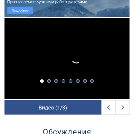
Видео (
1
/
3
)
Обсуждения