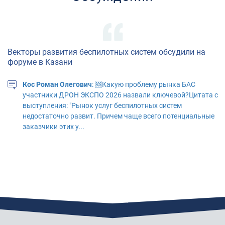
Векторы развития беспилотных систем обсудили на
форуме в Казани
Кос Роман Олегович
: 🆘Какую проблему рынка БАС
участники ДРОН ЭКСПО 2026 назвали ключевой?Цитата с
выступления: "Рынок услуг беспилотных систем
недостаточно развит. Причем чаще всего потенциальные
заказчики этих у...
"АЭРОНЕКСТ" приступил к практической апробации
технологий идентификации
Павлов Михаил Фёдорович
: неохотно соглашусь с