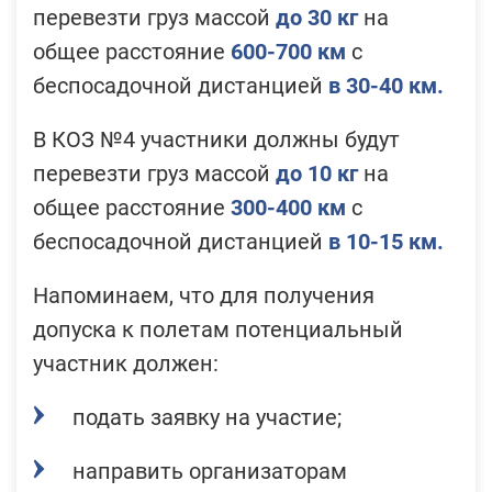
перевезти груз массой
до 30 кг
на
общее расстояние
600-700
км
с
беспосадочной дистанцией
в
30-40
км.
В
КОЗ №4
участники должны будут
перевезти груз массой
до 10 кг
на
общее расстояние
300-400
км
с
беспосадочной дистанцией
в
10-15
км.
Напоминаем, что для получения
допуска к полетам потенциальный
участник должен:
подать зая
вку на участие
;
направить организаторам