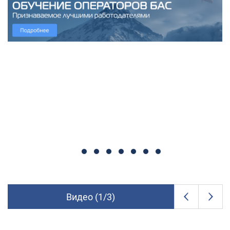
Видео (
1
/
3
)