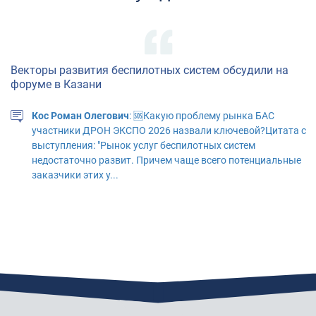
Векторы развития беспилотных систем обсудили на
форуме в Казани
Кос Роман Олегович
: 🆘Какую проблему рынка БАС
участники ДРОН ЭКСПО 2026 назвали ключевой?Цитата с
выступления: "Рынок услуг беспилотных систем
недостаточно развит. Причем чаще всего потенциальные
заказчики этих у...
"АЭРОНЕКСТ" приступил к практической апробации
технологий идентификации
Павлов Михаил Фёдорович
: неохотно соглашусь с